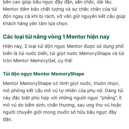
bền cao giúp bầu ngực đầy đặn, săn chắc, dài lâu.
Mentor đảm bảo chất lượng và sự chắc chắn của túi
độn ngay cả khi bị rách, vỡ vẫn giữ nguyên kết cấu giúp
khách hàng yên tâm lựa chọn.
Các loại túi nâng vòng 1 Mentor hiện nay
Hiện nay, 3 loại túi độn ngực Mentor được sử dụng phổ
biến là túi nước biển, túi giọt nước MemoryShape và túi
tròn Mentor MemoryGel, cụ thể:
Túi độn ngực Mentor MemoryShape
Mentor MemoryShape có hình giọt nước, thuôn nhọn,
mô phỏng kết cấu mô vú tự nhiên của phụ nữ. Dáng túi
này đặc biệt phù hợp với những người ngực “phẳng”, ít
mô vú do bẩm sinh, chấn thương, sau ung thư vú hoặc
người chuyển giới mong muốn sở hữu bầu ngực đầy
đặn.