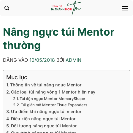
Bỏ
qua
nội
dung
Nâng ngực túi Mentor
thường
ĐĂNG VÀO
10/05/2018
BỞI
ADMIN
Mục lục
Thông tin về túi nâng ngực Mentor
Các loại túi nâng vòng 1 Mentor hiện nay
Túi độn ngực Mentor MemoryShape
Túi giãn mô Mentor Tisue Expanders
Ưu điểm khi nâng ngực túi mentor
Điều kiện nâng ngực túi Mentor
Đối tượng nâng ngực túi Mentor
Quy trình nâng ngực túi Mentor