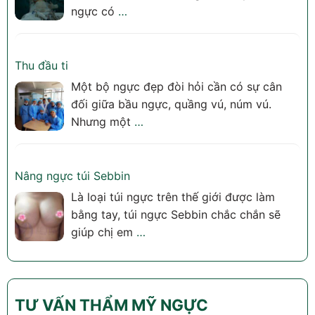
ngực có
…
Thu đầu ti
Một bộ ngực đẹp đòi hỏi cần có sự cân
đối giữa bầu ngực, quầng vú, núm vú.
Nhưng một
…
Nâng ngực túi Sebbin
Là loại túi ngực trên thế giới được làm
bằng tay, túi ngực Sebbin chắc chắn sẽ
giúp chị em
…
TƯ VẤN THẨM MỸ NGỰC