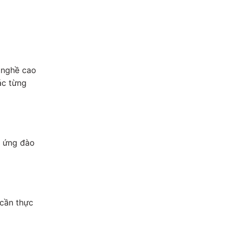
 nghề cao
ác từng
n ứng đào
 cần thực