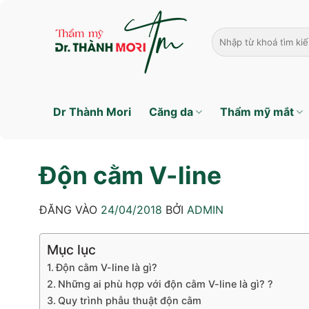
Bỏ
qua
nội
dung
Dr Thành Mori
Căng da
Thẩm mỹ mắt
Độn cằm V-line
ĐĂNG VÀO
24/04/2018
BỞI
ADMIN
Mục lục
Độn cằm V-line là gì?
Những ai phù hợp với độn cằm V-line là gì? ?
Quy trình phẫu thuật độn cằm