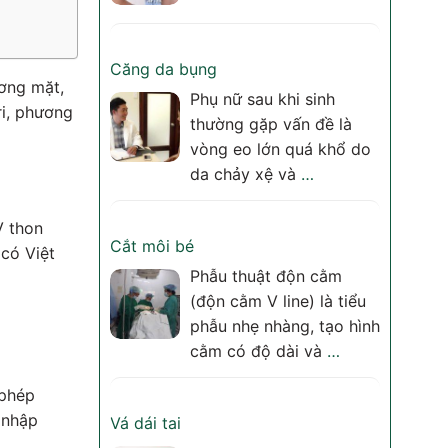
Căng da bụng
ương mặt,
Phụ nữ sau khi sinh
ri, phương
thường gặp vấn đề là
vòng eo lớn quá khổ do
da chảy xệ và
…
V thon
Cắt môi bé
 có Việt
Phẫu thuật độn cằm
(độn cằm V line) là tiểu
phẫu nhẹ nhàng, tạo hình
cằm có độ dài và
…
 phép
 nhập
Vá dái tai