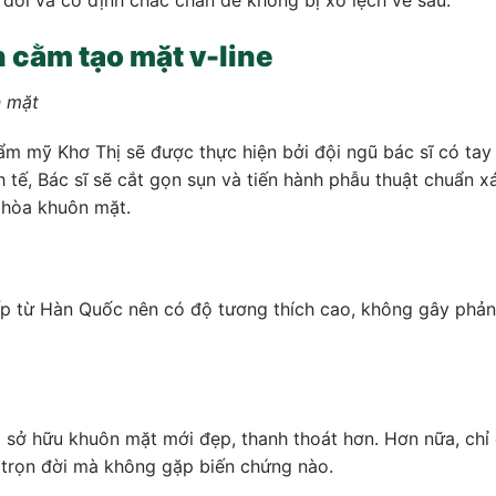
cằm tạo mặt v-line
n mặt
ẩm mỹ Khơ Thị sẽ được thực hiện bởi đội ngũ bác sĩ có tay
 tế, Bác sĩ sẽ cắt gọn sụn và tiến hành phẫu thuật chuẩn x
 hòa khuôn mặt.
ếp từ Hàn Quốc nên có độ tương thích cao, không gây phả
sở hữu khuôn mặt mới đẹp, thanh thoát hơn. Hơn nữa, chỉ
ả trọn đời mà không gặp biến chứng nào.