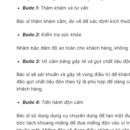
Bước 1:
Thăm khám và tư vấn
Bác sĩ thăm khám cằm, đo vẽ để xác định kích thư
Bước 2:
Kiểm tra sức khỏe
Nhằm bảo đảm độ an toàn cho khách hàng, không xảy
Bước 3:
Vô cảm bằng gây tê và gọt chất liệu độ
Bác sĩ sẽ sát khuẩn và gây tê vùng điều trị để khá
đẽo gọt chất liệu độn theo tỷ lệ phù hợp để dáng 
khách hàng.
Bước 4:
Tiến hành độn cằm
Bác sĩ sử dụng dụng cụ chuyên dụng để tạo một đườ
bóc tách khoang miệng để đưa miếng độn vào vị trí
khuôn mặt. Miếng độn sẽ được điều chỉnh vị trí cân