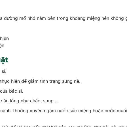
qua đường mổ nhỏ nằm bên trong khoang miệng nên không 
ện
uật
sĩ.
hực hiện để giảm tình trạng sưng nề.
của bác sĩ.
ức ăn lỏng như cháo, soup…
 mạnh, thường xuyên ngậm nước súc miệng hoặc nước muố