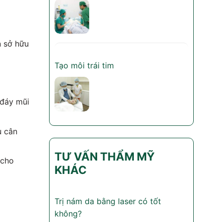
n sở hữu
Tạo môi trái tim
 đáy mũi
u cân
TƯ VẤN THẨM MỸ
 cho
KHÁC
Trị nám da bằng laser có tốt
không?