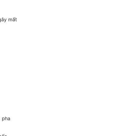
gây mất
i pha