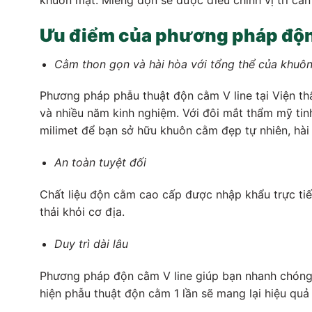
Ưu điểm của phương pháp độn 
Cằm thon gọn và hài hòa với tổng thể của khuô
Phương pháp phẫu thuật độn cằm V line tại Viện th
và nhiều năm kinh nghiệm. Với đôi mắt thẩm mỹ tinh
milimet để bạn sở hữu khuôn cằm đẹp tự nhiên, hài
An toàn tuyệt đối
Chất liệu độn cằm cao cấp được nhập khẩu trực ti
thải khỏi cơ địa.
Duy trì dài lâu
Phương pháp độn cằm V line giúp bạn nhanh chóng 
hiện phẫu thuật độn cằm 1 lần sẽ mang lại hiệu qu