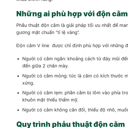
Những ai phù hợp với độn cằm V
Phẫu thuật độn cằm là giải pháp tối ưu nhất để man
gương mặt chuẩn “tỉ lệ vàng”.
Độn cằm V line được chỉ định phù hợp với những đ
Người có cằm ngắn: khoảng cách từ đáy mũi đến
đến giữa 2 chân mày.
Người có cằm mỏng: tức là cằm có kích thước m
xứng.
Người có cằm lẹm: phần cằm bị lõm vào phía tron
khuôn mặt thiếu thẩm mỹ.
Người có cằm không cân đối, thiếu độ nhô, muốn
Quy trình phẫu thuật độn cằm