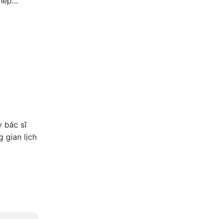
 nếp…
 bác sĩ
 gian lịch