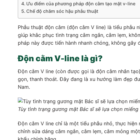
Ưu điểm của phương pháp độn cằm tạo mặt v-line
Chế độ chăm sóc hậu phẫu thuật
Phẫu thuật độn cằm (độn cằm V line) là tiểu phẫu 
giúp khắc phục tình trạng cằm ngắn, cằm lẹm, khôn
pháp này được tiến hành nhanh chóng, không gây đau
Độn cằm V-line là gì?
Độn cằm V line (còn được gọi là độn cằm nhân tạ
gọn, thanh thoát. Đây đang là xu hướng làm đẹp đư
Nam.
Tùy tình trạng gương mặt Bác sĩ sẽ lựa chọn miếng
Độn cằm V line chỉ là một tiểu phẫu nhỏ, thực hiệ
chỉnh sửa dáng cằm ngắn, cằm lẹm, cằm mỏng một 
khẩu chính hãng.