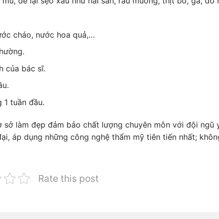
ủ, để lại sẹo xấu như hải sản, rau muống, thịt bò, gà, đồ
ước cháo, nước hoa quả,…
thường.
 của bác sĩ.
ầu.
 1 tuần đầu.
ơ sở làm đẹp đảm bảo chất lượng chuyên môn với đội ngũ y
đại, áp dụng những công nghệ thẩm mỹ tiên tiến nhất; không
Rate this post