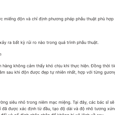
ớc miếng độn và chỉ định phương pháp phẫu thuật phù hợp 
 ra bất kỳ rủi ro nào trong quá trình phẫu thuật.
n
ch hàng không cảm thấy khó chịu khi thực hiện. Đồng thời t
cằm sau khi độn được đẹp tự nhiên nhất, hợp với từng gươ
ng siêu nhỏ trong niêm mạc miệng. Tại đây, các bác sĩ sẽ 
 đã được xác định từ đầu, tạo độ dài và độ nhô tương xứng 
 đối và cố định chắc chắn để không bị xô lệch về sau.