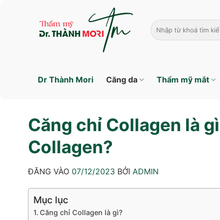
Bỏ
qua
nội
dung
Dr Thành Mori
Căng da
Thẩm mỹ mắt
Căng chỉ Collagen là g
Collagen?
ĐĂNG VÀO
07/12/2023
BỞI
ADMIN
Mục lục
Căng chỉ Collagen là gì?