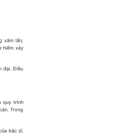
g xâm lấn,
ư hiếm xảy
n đại. Điều
 quy trình
toàn. Trong
của bác sĩ,