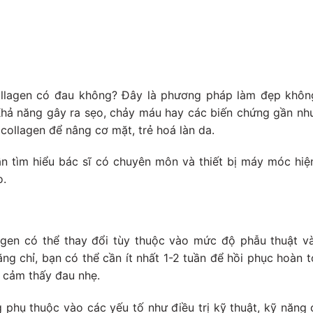
ollagen có đau không? Đây là phương pháp làm đẹp khôn
 Khả năng gây ra sẹo, chảy máu hay các biến chứng gần nh
collagen để nâng cơ mặt, trẻ hoá làn da.
cần tìm hiểu bác sĩ có chuyên môn và thiết bị máy móc hiệ
o.
agen có thể thay đổi tùy thuộc vào mức độ phẫu thuật và
ng chỉ, bạn có thể cần ít nhất 1-2 tuần để hồi phục hoàn 
ể cảm thấy đau nhẹ.
 phụ thuộc vào các yếu tố như điều trị kỹ thuật, kỹ năng 