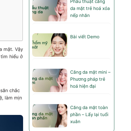
Phẫu thuật căng
da mặt trẻ hoá xóa
nếp nhăn
Bài viết Demo
a mặt. Vậy
tìm hiểu ở
Căng da mặt mini –
Phương pháp trẻ
hoá hiện đại
 săn chắc
ệ, làm mịn
Căng da mặt toàn
phần – Lấy lại tuổi
xuân