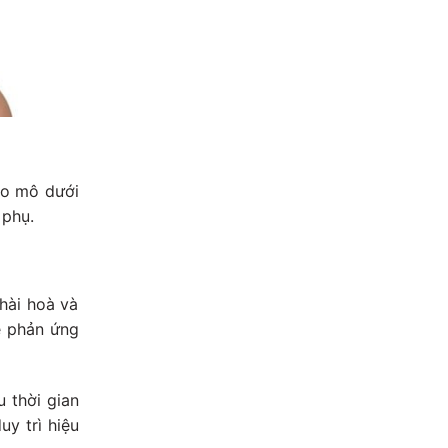
ào mô dưới
 phụ.
hài hoà và
ẽ phản ứng
 thời gian
uy trì hiệu